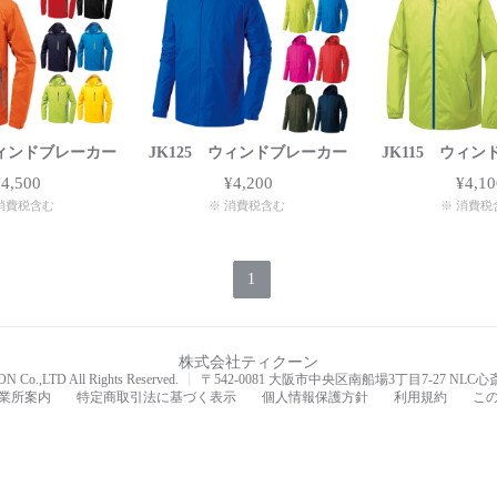
ウィンドブレーカー
JK125 ウィンドブレーカー
JK115 ウィ
¥4,500
¥4,200
¥4,10
消費税含む
※ 消費税含む
※ 消費税
1
株式会社ティクーン
 Co.,LTD All Rights Reserved.
〒542-0081 大阪市中央区南船場3丁目7-27 NLC心斎橋
業所案内
特定商取引法に基づく表示
個人情報保護方針
利用規約
こ