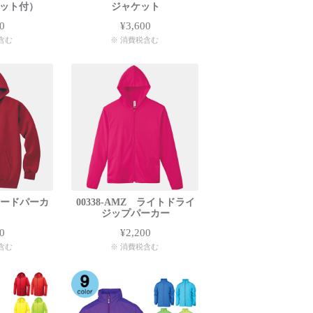
ット付）
ジャケット
0
¥3,600
含む
※ 消費税含む
 フードパーカ
00338-AMZ ライトドライ
ジップパーカー
0
¥2,200
含む
※ 消費税含む