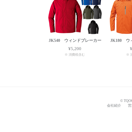
JK540 ウィンドブレーカー
JK180 
¥5,200
※ 消費税含む
※ 
© TQOON
会社紹介
営