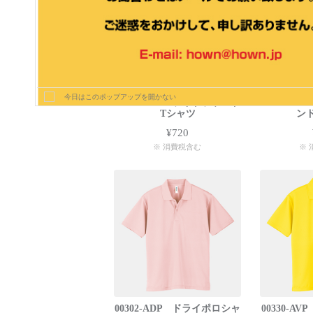
今日はこのポップアップを開かない
00083-BBT ライトラウンド
00085-C
Tシャツ
ン
¥720
※ 消費税含む
※ 
00302-ADP ドライポロシャ
00330-A