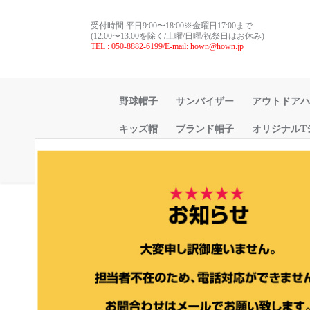
受付時間 平日9:00〜18:00※金曜日17:00まで
(12:00〜13:00を除く/土曜/日曜/祝祭日はお休み)
TEL : 050-8882-6199/E-mail: hown@hown.jp
野球帽子
サンバイザー
アウトドアハ
キッズ帽
ブランド帽子
オリジナルT
アカウント
マイページ
MainMenu
オリジナルTシャツ
Tシャ